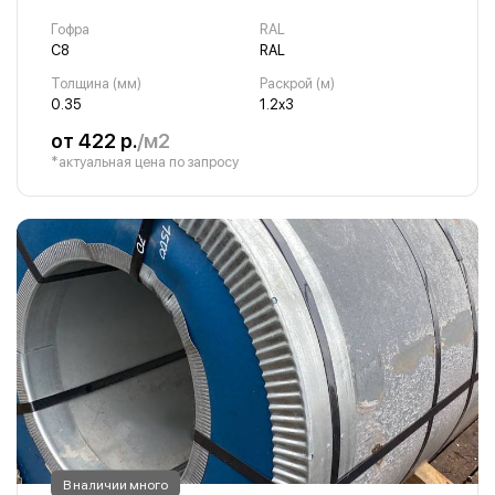
Гофра
RAL
С8
RAL
Толщина (мм)
Раскрой (м)
0.35
1.2х3
от 422 р.
/м2
*актуальная цена по запросу
В наличии много