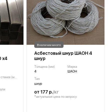
В наличии много
Асбестовый шнур ШАОН 4
 х4
шнур
Толщина (мм)
Марка
4
ШАОН
Толщина стенки (мм)
Тип
шнур
тали
от 177 р.
/кг
*актуальная цена по запросу