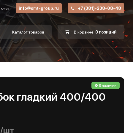
 счёт
info@smt-group.ru
+7 (381)-238-08-48
Каталог товаров
В корзине:
0 позиций
В наличии
бок гладкий 400/400
/шт