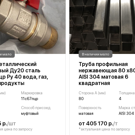
и мало
В наличии мало
еталлический
Труба профильная
ый Ду20 сталь
нержавеющая 80 х80
р Ру 40 вода, газ,
AISI 304 матовая 6
продукты
квадратная
мм)
Маркировка
Сторона A (мм)
11с67пцр
80
4
Способ присоед.
Поверхность
Марка с
муфтовый
матовая
AISI 304
 р.
/шт
от 405 170 р.
/т
я цена по запросу
*актуальная цена по запросу