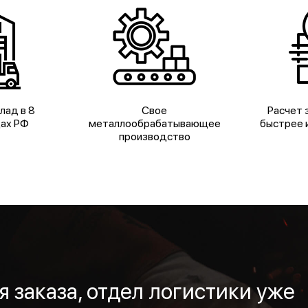
лад в 8
Свое
Расчет з
дах РФ
металлообрабатывающее
быстрее и
производство
 заказа, отдел логистики уже