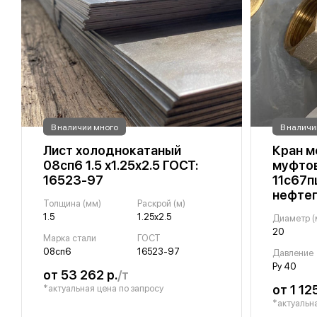
В наличии много
В наличи
Лист холоднокатаный
Кран м
08сп6 1.5 х1.25х2.5 ГОСТ:
муфтов
16523-97
11с67пц
нефте
Толщина (мм)
Раскрой (м)
1.5
1.25х2.5
Диаметр (
20
Марка стали
ГОСТ
08сп6
16523-97
Давление
Ру 40
от 53 262 р.
/т
от 1 125
*актуальная цена по запросу
*актуальна