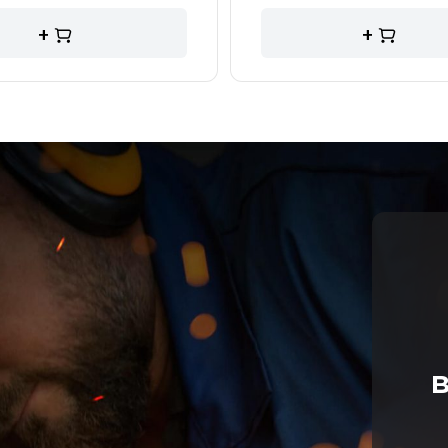
+
+
в