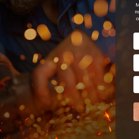
М
п
с