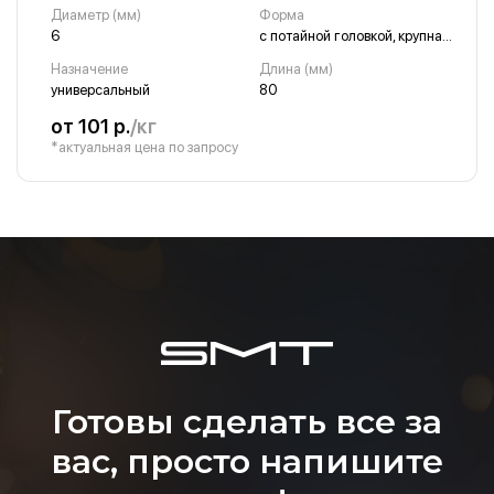
Диаметр (мм)
Форма
6
с потайной головкой, крупная резьба, острый
Назначение
Длина (мм)
универсальный
80
от 101 р.
/кг
*актуальная цена по запросу
Готовы сделать все за
вас, просто напишите