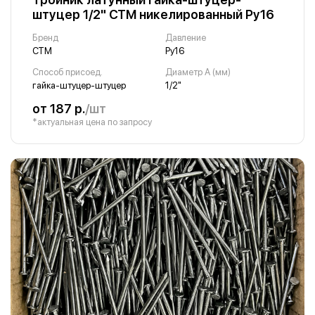
штуцер 1/2" СТМ никелированный Ру16
Бренд
Давление
СТМ
Ру16
Способ присоед.
Диаметр A (мм)
гайка-штуцер-штуцер
1/2"
от 187 р.
/шт
*актуальная цена по запросу