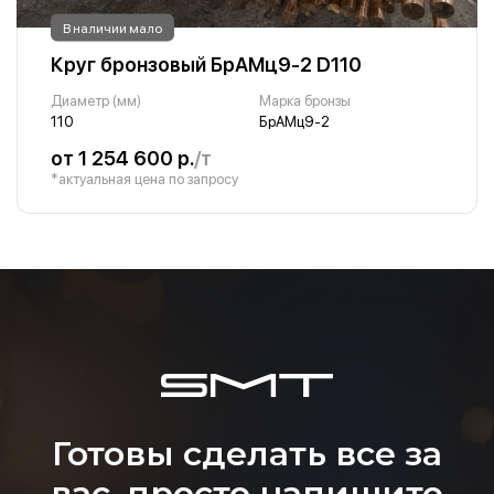
В наличии мало
Круг бронзовый БрАМц9-2 D110
Диаметр (мм)
Марка бронзы
110
БрАМц9-2
от 1 254 600 р.
/т
*актуальная цена по запросу
Готовы сделать все за
вас, просто напишите