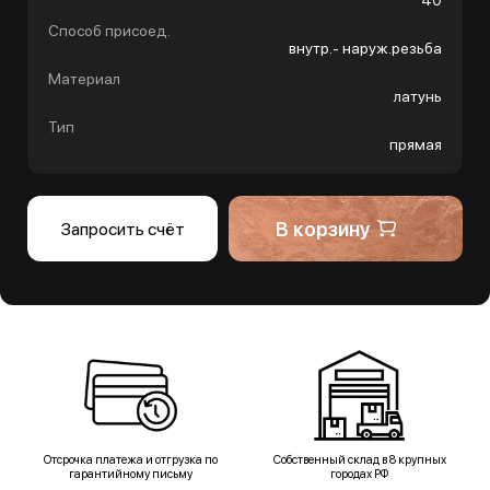
40
Способ присоед.
внутр.- наруж.резьба
Материал
латунь
Тип
прямая
В корзину
Запросить счёт
Отсрочка платежа и отгрузка по
Собственный склад в 8 крупных
гарантийному письму
городах РФ