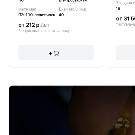
40
электросварная
18
Материал
Диаметр B (мм)
ПЭ-100-полиэтилен
40
от 31 5
от 212 р.
/шт
*актуальна
*актуальная цена по запросу
+