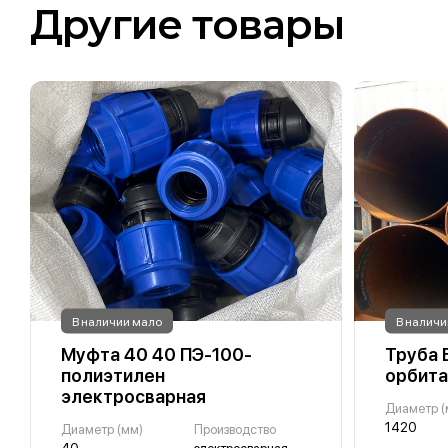
Другие товары
В наличии мало
В наличи
Муфта 40 40 ПЭ-100-
Труба Б
полиэтилен
орбита
электросварная
Диаметр (
1420
Диаметр (мм)
Производство