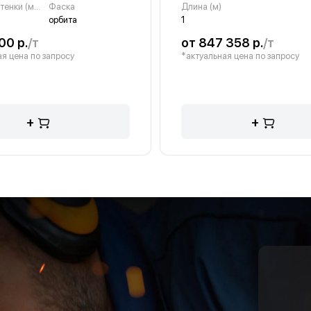
Толщина стенки (мм)
Фаска
Длина (м)
орбита
1
00 р.
/т
от 847 358 р.
/т
я цена по запросу
*актуальная цена по запросу
+
+