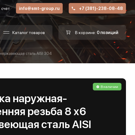
 счёт
info@smt-group.ru
+7 (381)-238-08-48
Каталог товаров
В корзине:
0 позиций
 нержавеющая сталь AISI 304
В наличии
ка наружная-
нняя резьба 8 х6
веющая сталь AISI