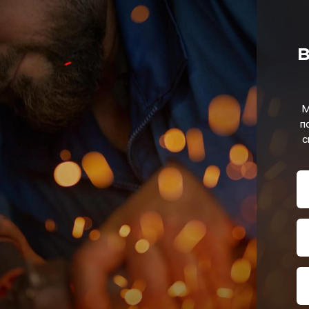
в
М
п
с