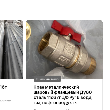
В наличии мало
16т
Кран металлический
шаровый фланцевый Ду80
сталь 11с67пЦФ Ру16 вода,
люминия
газ, нефтепродукты