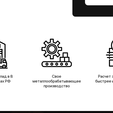
лад в 8
Свое
Расчет з
дах РФ
металлообрабатывающее
быстрее и
производство