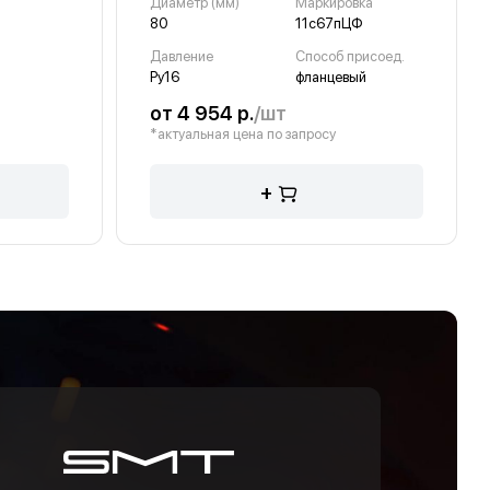
Диаметр (мм)
Маркировка
80
11с67пЦФ
Давление
Способ присоед.
Ру16
фланцевый
от 4 954 р.
/шт
*актуальная цена по запросу
+