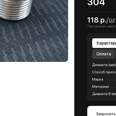
304
118 р.
/ш
*актуальная цена 
Характер
Оплата
Диаметр (мм)
Способ присо
Марка
Материал
Диаметр B (м
Запросить