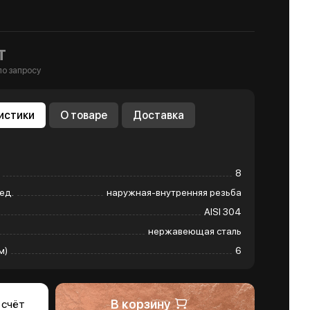
т
по запросу
истики
О товаре
Доставка
8
ед.
наружная-внутренняя резьба
AISI 304
нержавеющая сталь
м)
6
В корзину
 счёт