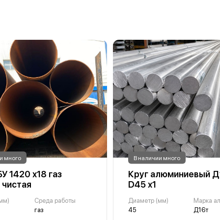
и много
В наличии много
У 1420 х18 газ
Круг алюминиевый Д
 чистая
D45 х1
мм)
Среда работы
Диаметр (мм)
Марка а
газ
45
Д16т