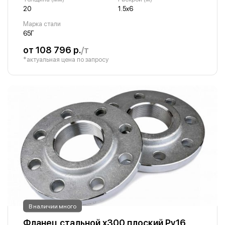
20
1.5х6
Марка стали
65Г
от 108 796 р.
/т
*актуальная цена по запросу
В наличии много
Фланец стальной х300 плоский Ру16