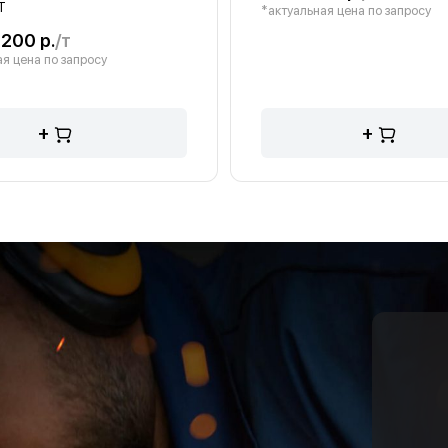
Т
*актуальная цена по запросу
 200 р.
/т
я цена по запросу
+
+