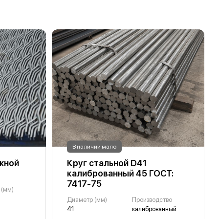
В наличии мало
жной
Круг стальной D41
калиброванный 45 ГОСТ:
7417-75
 (мм)
Диаметр (мм)
Производство
41
калиброванный