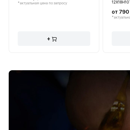
12Х18Н10
*актуальная цена по запросу
от 790
*актуальна
+