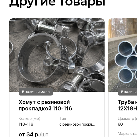
Другие товары
В наличии мало
В наличи
Хомут с резиновой
Труба
прокладкой 110-116
12Х18Н
Кольцо (мм)
Тип
Диаметр (
110-116
с резиновой прокладкой
60
от 34 р.
/шт
Марка ста