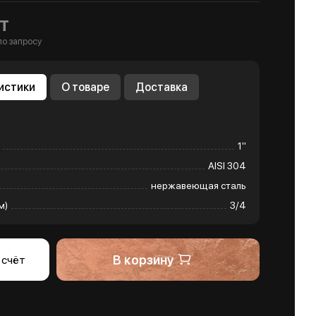
т
по запросу
истики
О товаре
Доставка
1"
AISI 304
нержавеющая сталь
м)
3/4
В корзину
 счёт