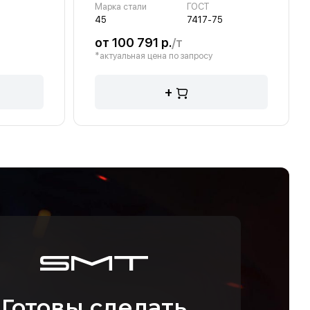
Марка стали
ГОСТ
45
7417-75
от 100 791 р.
/т
*актуальная цена по запросу
+
Готовы сделать