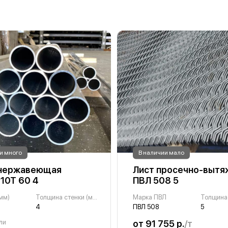
и много
В наличии мало
 нержавеющая
Лист просечно-вытя
10Т 60 4
ПВЛ 508 5
мм)
Толщина стенки (мм)
Марка ПВЛ
Толщина
4
ПВЛ 508
5
ли
от 91 755 р.
/т