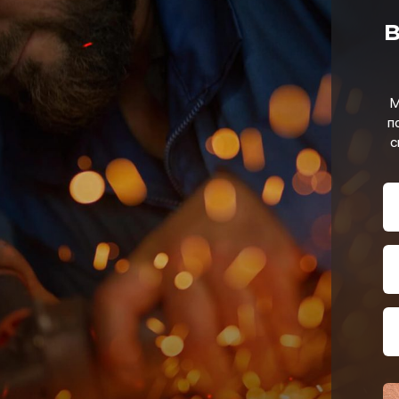
в
М
п
с