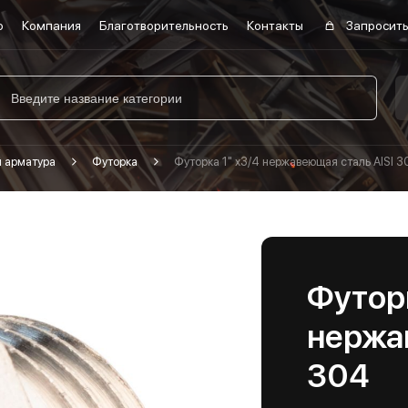
о
Компания
Благотворительность
Контакты
Запросить
я арматура
Футорка
Футорка 1" х3/4 нержавеющая сталь AISI 
Футорк
нержа
304