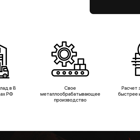
лад в 8
Свое
Расчет з
дах РФ
металлообрабатывающее
быстрее и
производство