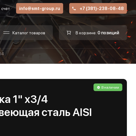
 счёт
info@smt-group.ru
+7 (381)-238-08-48
Каталог товаров
В корзине:
0 позиций
304
В наличии
а 1" х3/4
веющая сталь AISI