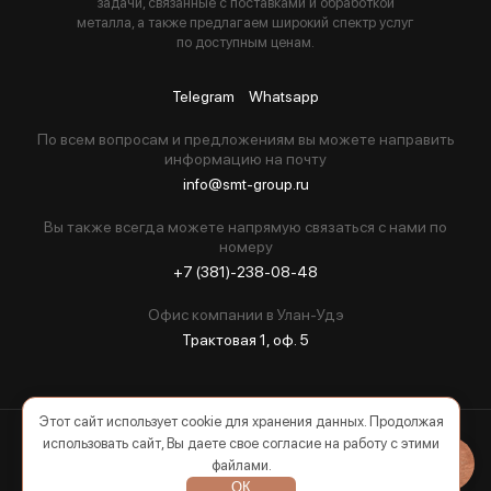
задачи, связанные с поставками и обработкой
металла, а также предлагаем широкий спектр услуг
по доступным ценам.
Telegram
Whatsapp
По всем вопросам и предложениям вы можете направить
информацию на почту
info@smt-group.ru
Вы также всегда можете напрямую связаться с нами по
номеру
+7 (381)-238-08-48
Офис компании в Улан-Удэ
Трактовая 1, оф. 5
Этот сайт использует cookie для хранения данных. Продолжая
использовать сайт, Вы даете свое согласие на работу с этими
2026 © Все права защищены
файлами.
ОК