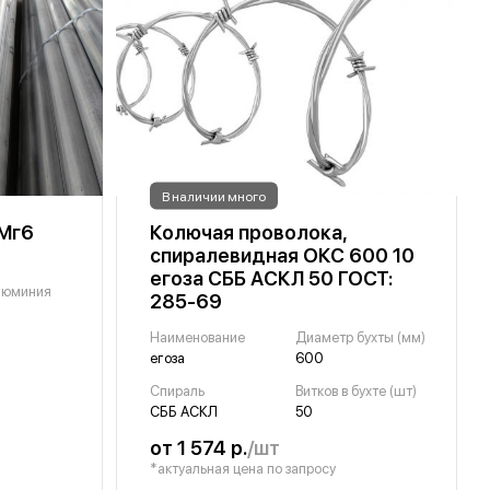
В наличии много
Мг6
Колючая проволока,
спиралевидная ОКС 600 10
егоза СББ АСКЛ 50 ГОСТ:
люминия
285-69
Наименование
Диаметр бухты (мм)
егоза
600
Спираль
Витков в бухте (шт)
СББ АСКЛ
50
от 1 574 р.
/шт
*актуальная цена по запросу