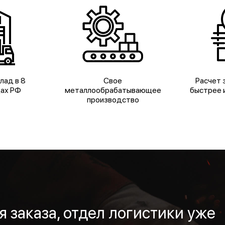
лад в 8
Свое
Расчет з
дах РФ
металлообрабатывающее
быстрее и
производство
 заказа, отдел логистики уже