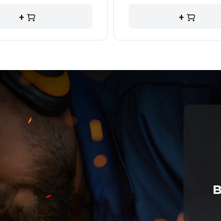
+
+
в