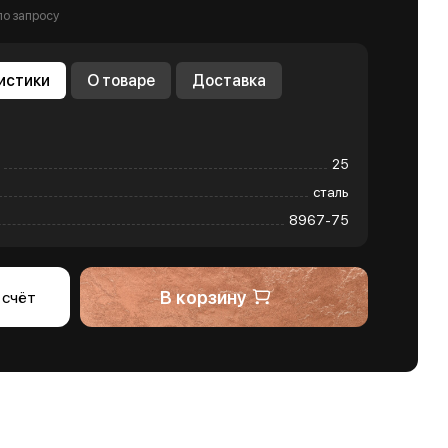
по запросу
истики
О товаре
Доставка
25
сталь
8967-75
В корзину
 счёт