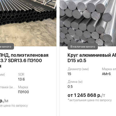
и много
В наличии много
ПНД, полиэтиленовая
Круг алюминиевый А
х3.7 SDR13.6 ПЭ100
D15 х0.5
я
Диаметр (мм)
Марка а
15
АМг6
мм)
SDR
13.6
Длина (м)
0.5
Толщина стенки (мм)
Марка
ПЭ100
от 1 245 868 р.
/т
р.
/м
*актуальная цена по запросу
я цена по запросу