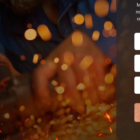
М
п
с