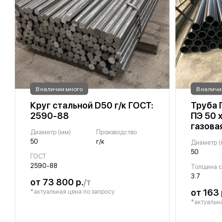
В наличии много
В наличи
Круг стальной D50 г/к ГОСТ:
Труба 
2590-88
ПЭ 50 
газова
Диаметр (мм)
Производство
50
г/к
Диаметр (
50
ГОСТ
2590-88
3.7
от 73 800 р.
/т
от 163 
*актуальная цена по запросу
*актуальна