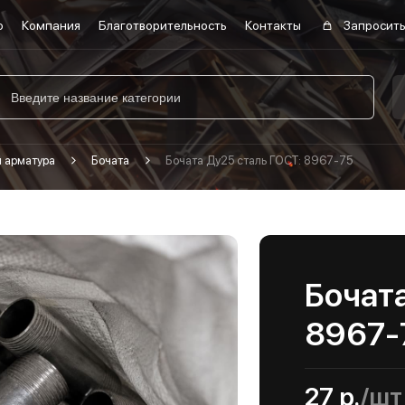
о
Компания
Благотворительность
Контакты
Запросить
я арматура
Бочата
Бочата Ду25 сталь ГОСТ: 8967-75
Бочата
8967-
27 р.
/шт